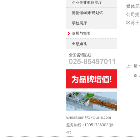
企业事业单位展厅
媒体展
博物馆/城市规划馆
公司拥
区蒋王
学校展厅
临展与舞美
全息婚礼
上一篇
下一篇
E-mail:sun@17toushi.com
服务热线:+13951786303(孙
生)