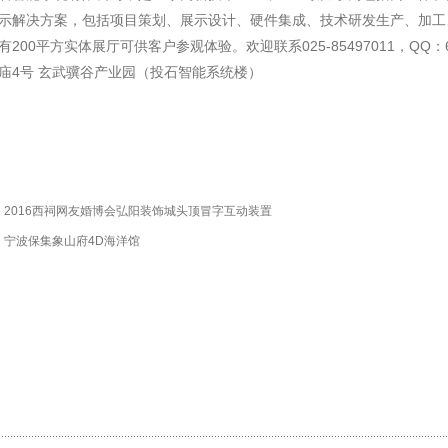
示解决方案，包括项目策划、展示设计、硬件集成、技术研发生产、加工
有200平方实体展厅可供客户参观体验。欢迎联系025-85497011，QQ：
庙4号 玄武骥谷产业园（投石智能系统楼）
：
2016西祠网友婚博会弘阳装饰城头顶冒字互动装置
：
宁波保集象山府4D海洋馆