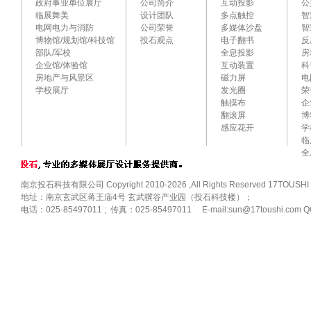
政府事业单位展厅
公司简介
互动投影
公
临展舞美
设计团队
多点触控
智
电网电力与消防
公司荣誉
多媒体沙盘
智
博物馆/规划馆/科技馆
投石观点
电子翻书
反
部队/军校
全息投影
房
企业馆/体验馆
互动装置
科
房地产与风景区
磁力屏
电
学校展厅
发光圈
荣
触摸布
企
翻滚屏
博
感应花开
学
临
全
南京投石科技有限公司 Copyright 2010-2026 ,All Rights Reserved 17TOUSHI
地址：南京玄武区蒋王庙4号 玄武骥谷产业园（投石科技楼）；
电话：025-85497011 ; 传真：025-85497011 E-mail:sun@17toushi.com Q