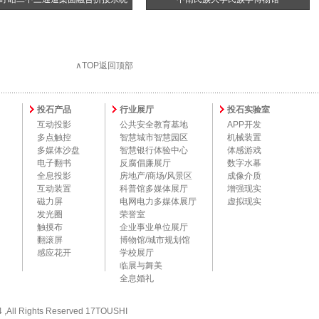
∧TOP返回顶部
投石产品
行业展厅
投石实验室
互动投影
公共安全教育基地
APP开发
多点触控
智慧城市智慧园区
机械装置
多媒体沙盘
智慧银行体验中心
体感游戏
电子翻书
反腐倡廉展厅
数字水幕
全息投影
房地产/商场/风景区
成像介质
互动装置
科普馆多媒体展厅
增强现实
磁力屏
电网电力多媒体展厅
虚拟现实
发光圈
荣誉室
触摸布
企业事业单位展厅
翻滚屏
博物馆/城市规划馆
感应花开
学校展厅
临展与舞美
全息婚礼
l Rights Reserved 17TOUSHI