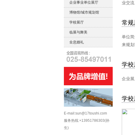
企业事业单位展厅
业交流
博物馆/城市规划馆
常规
学校展厅
临展与舞美
单位简
全息婚礼
来规划
学校
企业展
学校
E-mail:sun@17toushi.com
服务热线:+13951786303(孙
生)