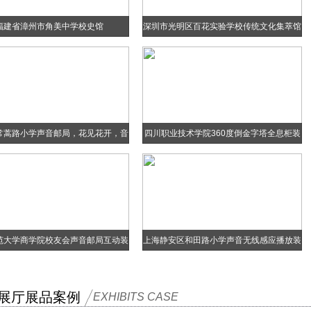
福建省漳州市角美中学校史馆
深圳市光明区百花实验学校传统文化集萃馆
常蒿路小学声音邮局，花见花开，音
四川职业技术学院360度倒金字塔全息柜装
乐触摸墙，眼球互动装置
置
范大学商学院校友会声音邮局互动装
上海静安区和田路小学声音无线感应播放装
置
置
展厅展品案例
EXHIBITS CASE