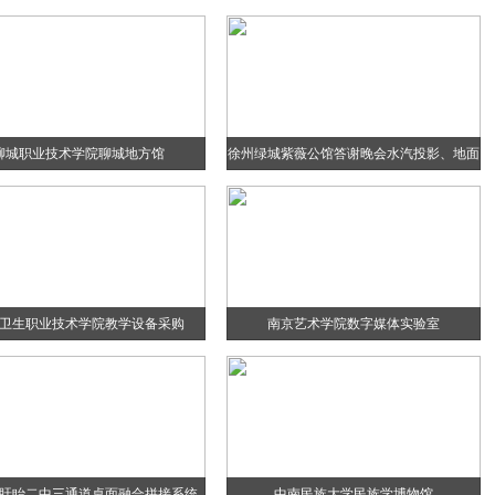
聊城职业技术学院聊城地方馆
徐州绿城紫薇公馆答谢晚会水汽投影、地面
互动
卫生职业技术学院教学设备采购
南京艺术学院数字媒体实验室
盱眙二中三通道桌面融合拼接系统
中南民族大学民族学博物馆