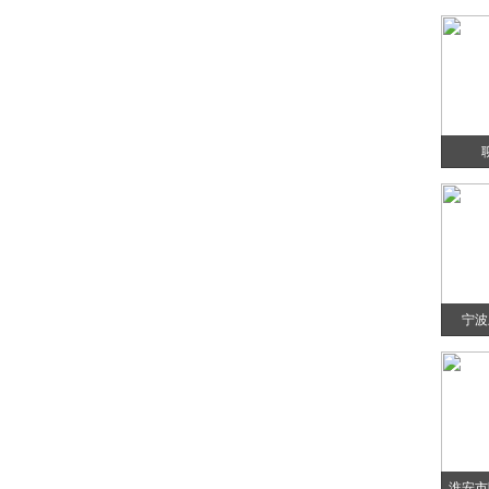
宁波
淮安市