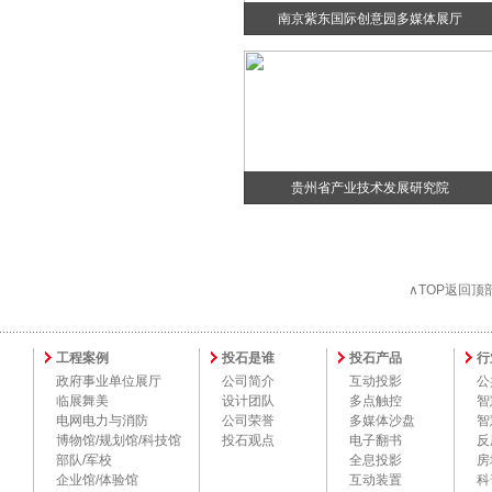
南京紫东国际创意园多媒体展厅
贵州省产业技术发展研究院
∧TOP返回顶
工程案例
投石是谁
投石产品
行
政府事业单位展厅
公司简介
互动投影
公
临展舞美
设计团队
多点触控
智
电网电力与消防
公司荣誉
多媒体沙盘
智
博物馆/规划馆/科技馆
投石观点
电子翻书
反
部队/军校
全息投影
房
企业馆/体验馆
互动装置
科