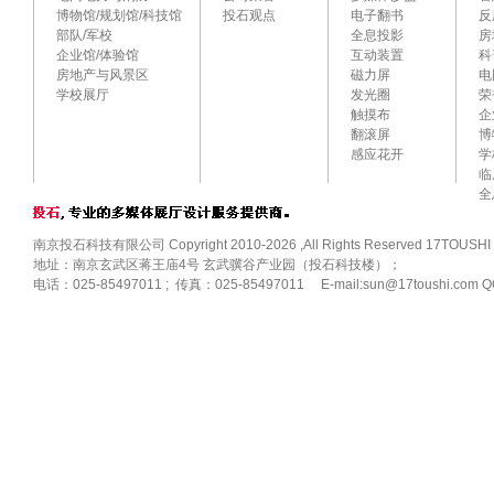
博物馆/规划馆/科技馆
投石观点
电子翻书
反
部队/军校
全息投影
房
企业馆/体验馆
互动装置
科
房地产与风景区
磁力屏
电
学校展厅
发光圈
荣
触摸布
企
翻滚屏
博
感应花开
学
临
全
南京投石科技有限公司 Copyright 2010-2026 ,All Rights Reserved 17TOUSHI
地址：南京玄武区蒋王庙4号 玄武骥谷产业园（投石科技楼）；
电话：025-85497011 ; 传真：025-85497011 E-mail:sun@17toushi.com Q