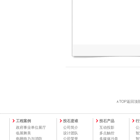
∧TOP返回顶
工程案例
投石是谁
投石产品
行
政府事业单位展厅
公司简介
互动投影
公
临展舞美
设计团队
多点触控
智
电网电力与消防
公司荣誉
多媒体沙盘
智