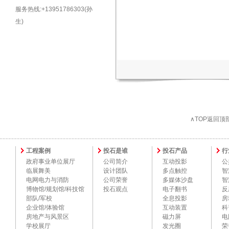
服务热线:+13951786303(孙
生)
∧TOP返回顶
工程案例
投石是谁
投石产品
行
政府事业单位展厅
公司简介
互动投影
公
临展舞美
设计团队
多点触控
智
电网电力与消防
公司荣誉
多媒体沙盘
智
博物馆/规划馆/科技馆
投石观点
电子翻书
反
部队/军校
全息投影
房
企业馆/体验馆
互动装置
科
房地产与风景区
磁力屏
电
学校展厅
发光圈
荣