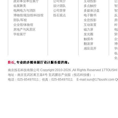
政府事业单位展厅
公司简介
互动投影
公
临展舞美
设计团队
多点触控
智
电网电力与消防
公司荣誉
多媒体沙盘
智
博物馆/规划馆/科技馆
投石观点
电子翻书
反
部队/军校
全息投影
房
企业馆/体验馆
互动装置
科
房地产与风景区
磁力屏
电
学校展厅
发光圈
荣
触摸布
企
翻滚屏
博
感应花开
学
临
全
南京投石科技有限公司 Copyright 2010-2026 ,All Rights Reserved 17TOUSHI
地址：南京玄武区蒋王庙4号 玄武骥谷产业园（投石科技楼）；
电话：025-85497011 ; 传真：025-85497011 E-mail:sun@17toushi.com Q