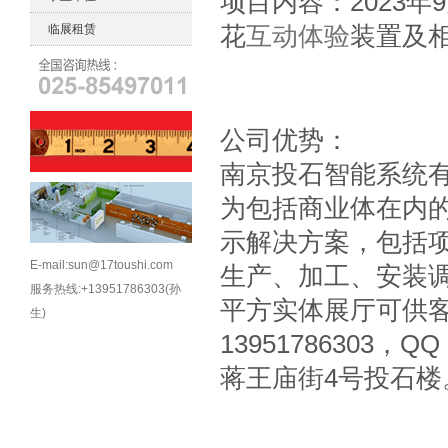
项目内容：2023
临展租赁
花
互动体验
装置及
公司优势：
南京投石智能系统
为包括商业体在内
示解决方案，包括
E-mail:sun@17toushi.com
生产、加工、安装调
服务热线:+13951786303(孙
平方实体展厅可供
生)
13951786303
蒋王庙街4号投石楼