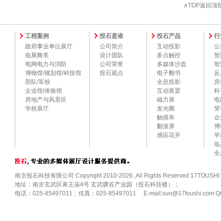
∧TOP返回顶
工程案例
投石是谁
投石产品
行
政府事业单位展厅
公司简介
互动投影
公
临展舞美
设计团队
多点触控
智
电网电力与消防
公司荣誉
多媒体沙盘
智
博物馆/规划馆/科技馆
投石观点
电子翻书
反
部队/军校
全息投影
房
企业馆/体验馆
互动装置
科
房地产与风景区
磁力屏
电
学校展厅
发光圈
荣
触摸布
企
翻滚屏
博
感应花开
学
临
全
南京投石科技有限公司 Copyright 2010-2026 ,All Rights Reserved 17TOUSHI
地址：南京玄武区蒋王庙4号 玄武骥谷产业园（投石科技楼）；
电话：025-85497011 ; 传真：025-85497011 E-mail:sun@17toushi.com Q